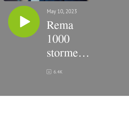
May 10, 2023
Rema
1000
stormer
frem i
6.4K
Danmark
og
topchefen
Henrik