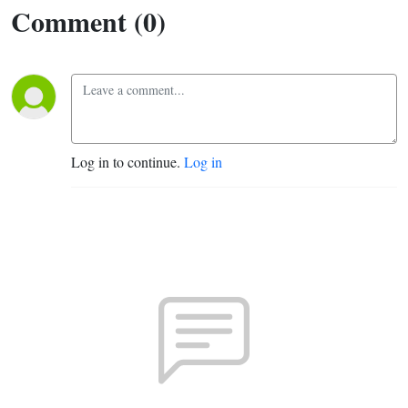
Burkal
Comment (0)
har et
bud på
hvorfor
Log in to continue.
Log in